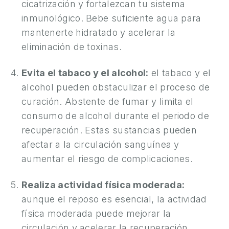
A
cicatrización y fortalezcan tu sistema
inmunológico. Bebe suficiente agua para
M
mantenerte hidratado y acelerar la
E
eliminación de toxinas.
D
I
Evita el tabaco y el alcohol:
el tabaco y el
C
alcohol pueden obstaculizar el proceso de
I
curación. Abstente de fumar y limita el
N
consumo de alcohol durante el periodo de
A
recuperación. Estas sustancias pueden
Í
afectar a la circulación sanguínea y
N
aumentar el riesgo de complicaciones.
T
I
Realiza actividad física moderada:
M
aunque el reposo es esencial, la actividad
A
física moderada puede mejorar la
circulación y acelerar la recuperación.