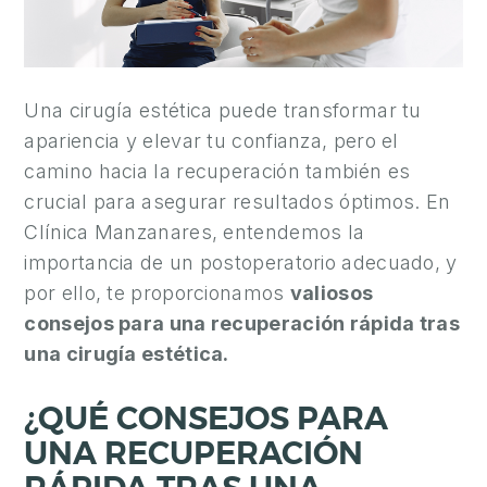
A
E
S
T
Una cirugía estética puede transformar tu
É
apariencia y elevar tu confianza, pero el
T
camino hacia la recuperación también es
I
crucial para asegurar resultados óptimos. En
C
Clínica Manzanares, entendemos la
A
importancia de un postoperatorio adecuado, y
C
por ello, te proporcionamos
valiosos
I
consejos para una recuperación rápida tras
R
una cirugía estética.
U
G
¿QUÉ CONSEJOS PARA
Í
UNA RECUPERACIÓN
A