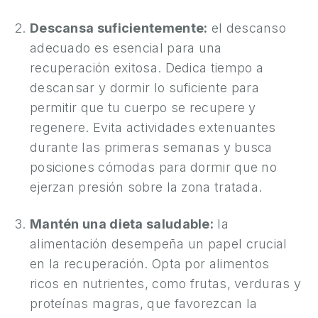
Y
Descansa suficientemente:
el descanso
C
adecuado es esencial para una
I
recuperación exitosa. Dedica tiempo a
R
descansar y dormir lo suficiente para
U
permitir que tu cuerpo se recupere y
G
regenere. Evita actividades extenuantes
Í
A
durante las primeras semanas y busca
M
posiciones cómodas para dormir que no
A
ejerzan presión sobre la zona tratada.
S
C
Mantén una dieta saludable:
la
U
alimentación desempeña un papel crucial
L
en la recuperación. Opta por alimentos
I
ricos en nutrientes, como frutas, verduras y
N
proteínas magras, que favorezcan la