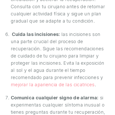
S
Consulta con tu cirujano antes de retomar
A
cualquier actividad física y sigue un plan
L
gradual que se adapte a tu condición.
U
D
Cuida las incisiones:
las incisiones son
Y
una parte crucial del proceso de
B
recuperación. Sigue las recomendaciones
I
de cuidado de tu cirujano para limpiar y
E
proteger las incisiones. Evita la exposición
N
al sol y el agua durante el tiempo
E
recomendado para prevenir infecciones y
S
mejorar la apariencia de las cicatrices
.
T
A
Comunica cualquier signo de alarma:
si
R
experimentas cualquier síntoma inusual o
C
tienes preguntas durante tu recuperación,