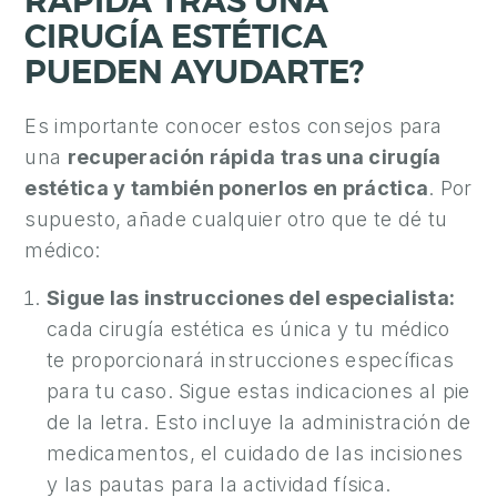
RÁPIDA TRAS UNA
E
CIRUGÍA ESTÉTICA
S
PUEDEN AYUDARTE?
T
É
Es importante conocer estos consejos para
T
una
recuperación rápida tras una cirugía
I
estética y también ponerlos en práctica
. Por
C
supuesto, añade cualquier otro que te dé tu
A
médico:
E
Sigue las instrucciones del especialista:
S
cada cirugía estética es única y tu médico
T
te proporcionará instrucciones específicas
É
para tu caso. Sigue estas indicaciones al pie
T
de la letra. Esto incluye la administración de
I
medicamentos, el cuidado de las incisiones
C
y las pautas para la actividad física.
A