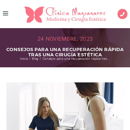
I
N
I
24 NOVIEMBRE, 2023
C
CONSEJOS PARA UNA RECUPERACIÓN RÁPIDA
I
TRAS UNA CIRUGÍA ESTÉTICA
Inicio
Blog
Consejos para una recuperación rápida tras...
O
M
E
D
I
C
I
N