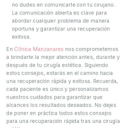
O
no dudes en comunicarte con tu cirujano.
N
La comunicación abierta es clave para
Ó
abordar cualquier problema de manera
C
oportuna y garantizar una recuperación
E
exitosa.
N
En
Clínica Manzanares
nos comprometemos
O
a brindarte la mejor atención antes, durante y
S
después de tu cirugía estética. Siguiendo
R
estos consejos, estarás en el camino hacia
E
una recuperación rápida y exitosa. Recuerda,
S
cada paciente es único y personalizamos
U
nuestros cuidados para garantizar que
L
alcances los resultados deseados. No dejes
T
de poner en práctica todos estos consejos
A
para una recuperación rápida tras una cirugía
D