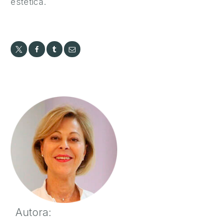
estética.
O
S
9
6
5
2
2
7
3
3
3
Autora: