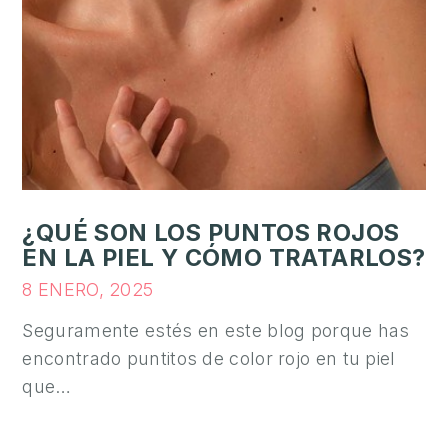
O
N
Ó
C
E
N
O
S
¿QUÉ SON LOS PUNTOS ROJOS
R
EN LA PIEL Y CÓMO TRATARLOS?
E
8 ENERO, 2025
S
Seguramente estés en este blog porque has
U
encontrado puntitos de color rojo en tu piel
L
que…
T
A
D