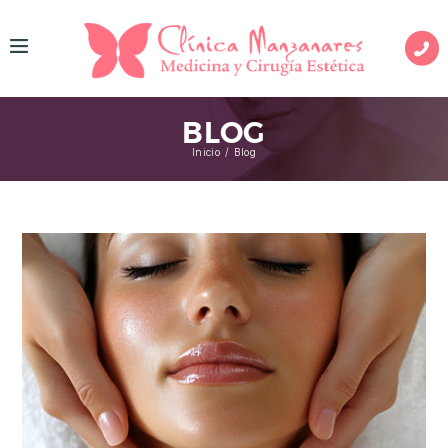
I
N
BLOG
I
Inicio
Blog
C
I
O
M
E
D
I
C
I
N