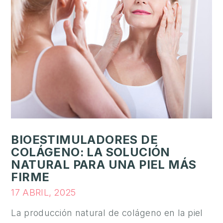
E
S
T
É
T
I
C
A
E
BIOESTIMULADORES DE
S
COLÁGENO: LA SOLUCIÓN
T
NATURAL PARA UNA PIEL MÁS
É
FIRME
T
I
17 ABRIL, 2025
C
La producción natural de colágeno en la piel
A