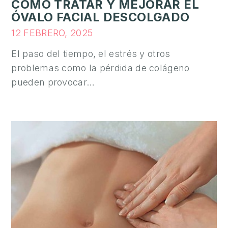
A
CÓMO TRATAR Y MEJORAR EL
ÓVALO FACIAL DESCOLGADO
M
12 FEBRERO, 2025
E
El paso del tiempo, el estrés y otros
D
I
problemas como la pérdida de colágeno
C
pueden provocar…
I
N
A
Í
N
T
I
M
A