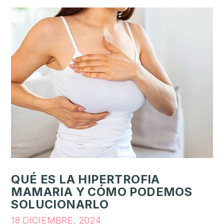
O
S
9
6
5
2
2
7
3
3
3
QUÉ ES LA HIPERTROFIA
MAMARIA Y CÓMO PODEMOS
SOLUCIONARLO
18 DICIEMBRE, 2024