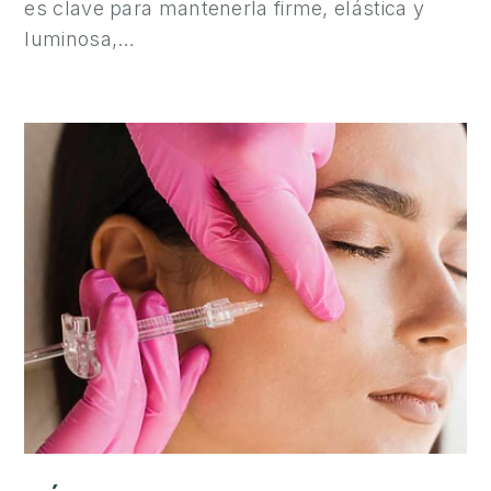
es clave para mantenerla firme, elástica y
Y
luminosa,…
C
I
R
U
G
Í
A
M
A
S
C
U
L
I
N