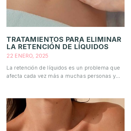
S
A
L
U
D
TRATAMIENTOS PARA ELIMINAR
Y
LA RETENCIÓN DE LÍQUIDOS
B
22 ENERO, 2025
I
E
La retención de líquidos es un problema que
N
afecta cada vez más a muchas personas y…
E
S
T
A
R
C