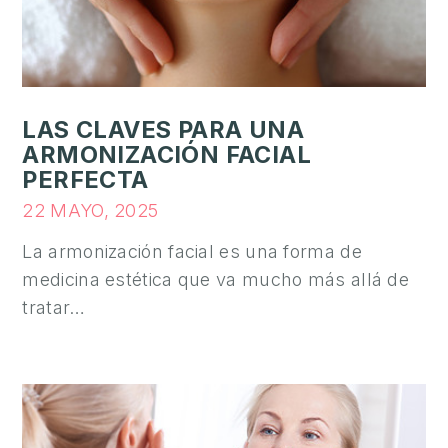
A
E
S
T
É
LAS CLAVES PARA UNA
T
ARMONIZACIÓN FACIAL
I
PERFECTA
C
22 MAYO, 2025
A
La armonización facial es una forma de
C
medicina estética que va mucho más allá de
I
tratar…
R
U
G
Í
A