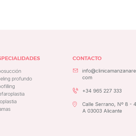
SPECIALIDADES
CONTACTO
info@clinicamanzanare
posucción
com
eling profundo
ofilling
+34 965 227 333
efaroplastia
oplastia
Calle Serrano, Nº 8 - 
amas
A 03003 Alicante