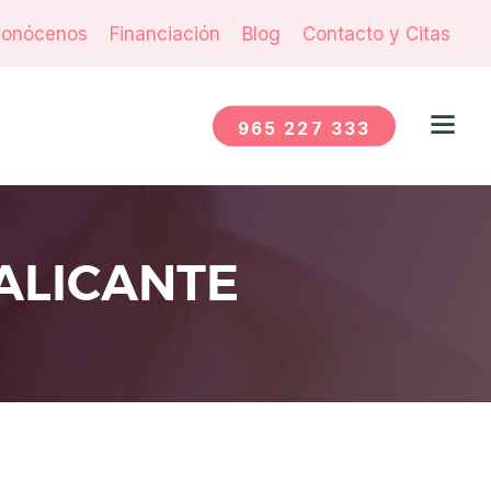
onócenos
Financiación
Blog
Contacto y Citas
965 227 333
 ALICANTE