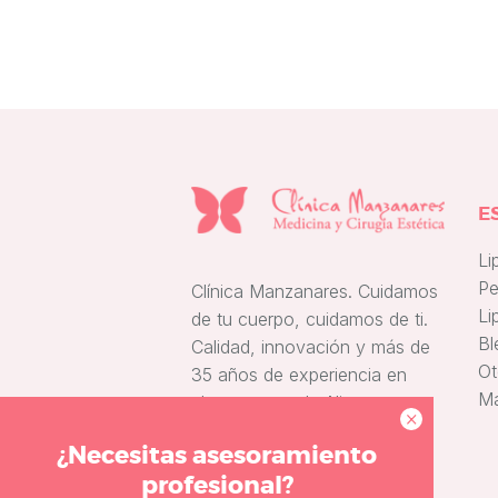
I
C
I
N
A
Í
E
N
Li
T
Pe
Clínica Manzanares. Cuidamos
I
Lip
de tu cuerpo, cuidamos de ti.
M
Bl
Calidad, innovación y más de
Ot
35 años de experiencia en
A
M
pleno centro de Alicante.
×
S
¿Necesitas asesoramiento
A
profesional?