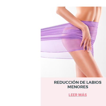
R
U
G
Í
A
E
S
T
É
T
I
REDUCCIÓN DE LABIOS
C
MENORES
A
LEER MÁS
E