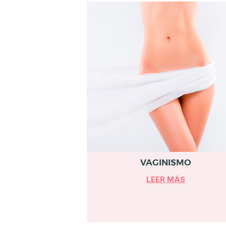
I
N
A
E
S
T
É
T
I
C
VAGINISMO
A
LEER MÁS
C
I