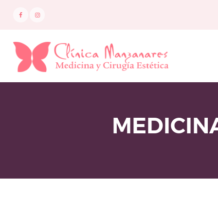
I
N
I
C
I
O
MEDICINA
M
E
D
I
C