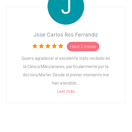
A
M
A
Jose Carlos Ros Ferrandiz
S
C
Hace 2 meses
U
Quiero agradecer el excelente trato recibido en
L
la Clinica Manzanares, particularmente por la
I
doctora Martin. Desde el primer momento me
N
han atendido ...
Leer más
A
M
E
D