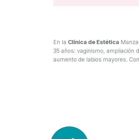
S
T
É
T
En la
Clínica de Estética
Manzan
I
35 años: vaginismo, ampliación 
C
aumento de labios mayores. Con
A
Y
C
I
R
U
G
Í