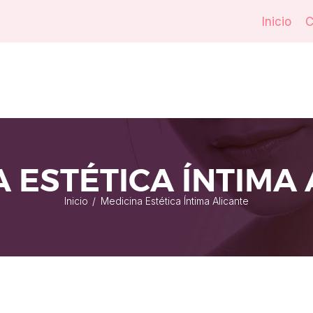
Inicio
C
 ESTÉTICA ÍNTIMA
Inicio
Medicina Estética Íntima Alicante