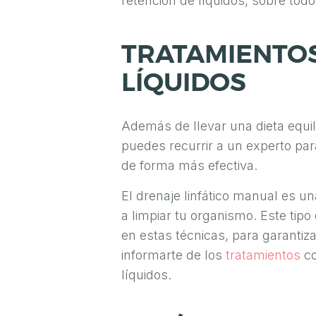
retención de líquidos, sobre todo
A
M
TRATAMIENTOS
A
LÍQUIDOS
S
C
Además de llevar una dieta equil
U
puedes recurrir a un experto par
L
de forma más efectiva.
I
El drenaje linfático manual es u
N
a limpiar tu organismo. Este tipo
A
en estas técnicas, para garantiz
informarte de los
tratamientos
c
M
líquidos.
E
D