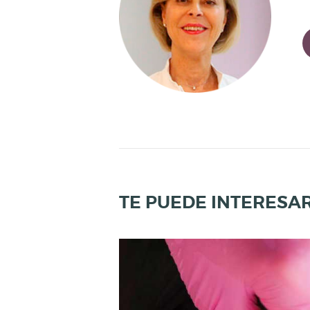
L
U
D
Y
B
I
E
N
E
TE PUEDE INTERESA
S
T
A
R