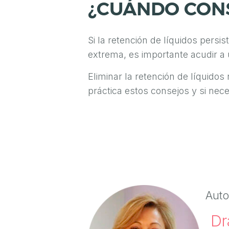
¿CUÁNDO CONS
I
C
Si la retención de líquidos persi
I
extrema, es importante acudir a
N
A
Eliminar la retención de líquidos
práctica estos consejos y si nec
Í
N
T
I
M
A
Auto
S
Dr
A