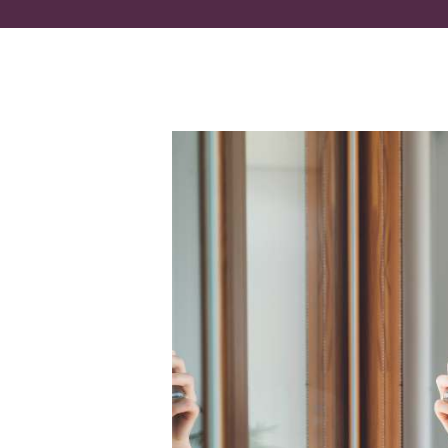
I
N
A
E
S
T
É
T
I
C
A
C
I