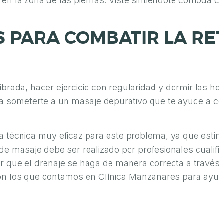
 en la zona de las piernas. Viste sintiéndote cómoda c
 PARA COMBATIR LA RE
ibrada, hacer ejercicio con regularidad y dormir las h
a someterte a un masaje depurativo que te ayude a co
na técnica muy eficaz para este problema, ya que estim
 de masaje debe ser realizado por profesionales cuali
ar que el drenaje se haga de manera correcta a travé
on los que contamos en Clínica Manzanares para ayud