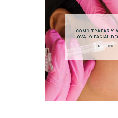
C
O
N
Ó
CÓMO TRATAR Y 
C
ÓVALO FACIAL D
E
12 febrero, 2
N
O
S
R
E
S
U