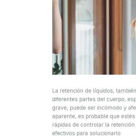
R
U
G
Í
A
E
S
T
É
T
La retención de líquidos, tamb
I
diferentes partes del cuerpo, 
C
grave, puede ser incómodo y afec
aparente, es probable que estés
A
rápidas de controlar la retenció
efectivos para solucionarlo
E