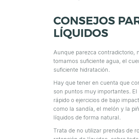
S
CONSEJOS PAR
T
É
LÍQUIDOS
T
I
Aunque parezca contradictorio, 
C
tomamos suficiente agua, el cue
A
suficiente hidratación.
Y
Hay que tener en cuenta que con b
C
son puntos muy importantes. El m
I
rápido o ejercicios de bajo impac
R
como la sandía, el melón y la pi
líquidos de forma natural.
U
G
Trata de no utilizar prendas de r
Í