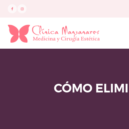
I
N
I
C
I
O
CÓMO ELIMI
M
E
D
I
C