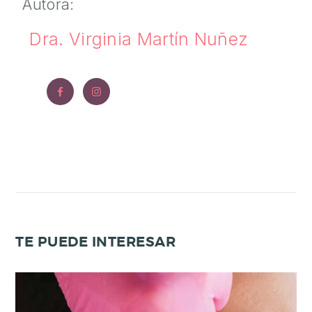
Autora:
O
S
Dra. Virginia Martín Nuñez
9
6
5
2
2
7
3
3
3
TE PUEDE INTERESAR