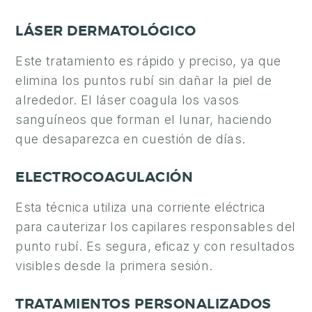
A
LÁSER DERMATOLÓGICO
M
E
Este tratamiento es rápido y preciso, ya que
D
elimina los puntos rubí sin dañar la piel de
I
alrededor. El láser coagula los vasos
C
sanguíneos que forman el lunar, haciendo
I
que desaparezca en cuestión de días.
N
A
ELECTROCOAGULACIÓN
Í
N
Esta técnica utiliza una corriente eléctrica
T
para cauterizar los capilares responsables del
I
punto rubí. Es segura, eficaz y con resultados
M
visibles desde la primera sesión.
A
TRATAMIENTOS PERSONALIZADOS