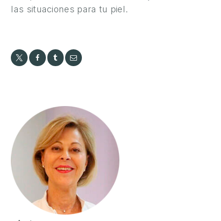
O
las situaciones para tu piel.
N
Ó
C
E
N
O
S
R
E
S
U
L
T
A
D