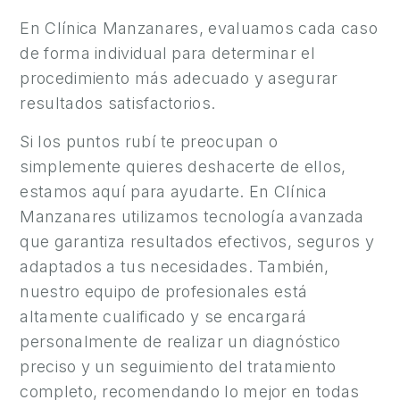
S
En Clínica Manzanares, evaluamos cada caso
A
de forma individual para determinar el
L
U
procedimiento más adecuado y asegurar
D
resultados satisfactorios.
Y
Si los puntos rubí te preocupan o
B
simplemente quieres deshacerte de ellos,
I
estamos aquí para ayudarte. En Clínica
E
Manzanares utilizamos tecnología avanzada
N
que garantiza resultados efectivos, seguros y
E
adaptados a tus necesidades. También,
S
nuestro equipo de profesionales está
T
altamente cualificado y se encargará
A
personalmente de realizar un diagnóstico
R
preciso y un seguimiento del tratamiento
C
completo, recomendando lo mejor en todas