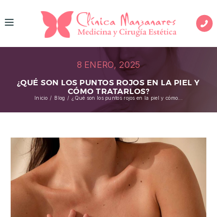
I
N
I
8 ENERO, 2025
C
¿QUÉ SON LOS PUNTOS ROJOS EN LA PIEL Y
I
CÓMO TRATARLOS?
Inicio
Blog
¿Qué son los puntos rojos en la piel y cómo...
O
M
E
D
I
C
I
N