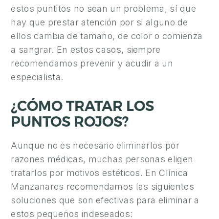
Y
estos puntitos no sean un problema, sí que
C
hay que prestar atención por si alguno de
I
ellos cambia de tamaño, de color o comienza
R
a sangrar. En estos casos, siempre
U
recomendamos prevenir y acudir a un
G
especialista.
Í
A
¿CÓMO TRATAR LOS
M
PUNTOS ROJOS?
A
S
Aunque no es necesario eliminarlos por
C
razones médicas, muchas personas eligen
U
tratarlos por motivos estéticos. En Clínica
L
Manzanares recomendamos las siguientes
I
soluciones que son efectivas para eliminar a
N
estos pequeños indeseados: