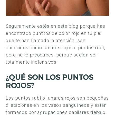
A
E
S
T
Seguramente estés en este blog porque has
É
encontrado puntitos de color rojo en tu piel
T
que te han llamado la atención, son
I
conocidos como lunares rojos o puntos rubí,
C
pero no te preocupes, porque suelen ser
A
totalmente inofensivos.
C
¿QUÉ SON LOS PUNTOS
I
R
ROJOS?
U
G
Los puntos rubí o lunares rojos son pequeñas
Í
dilataciones en los vasos sanguíneos y están
A
formados por agrupaciones capilares debajo