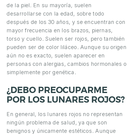
E
de la piel. En su mayoría, suelen
S
desarrollarse con la edad, sobre todo
T
después de los 30 años, y se encuentran con
É
mayor frecuencia en los brazos, piernas,
T
torso y cuello. Suelen ser rojos, pero también
I
pueden ser de color liláceo. Aunque su origen
C
aún no es exacto, suelen aparecer en
A
personas con alergias, cambios hormonales o
simplemente por genética.
E
S
¿DEBO PREOCUPARME
T
POR LOS LUNARES ROJOS?
É
T
En general, los lunares rojos no representan
I
ningún problema de salud, ya que son
C
benignos y únicamente estéticos. Aunque
A