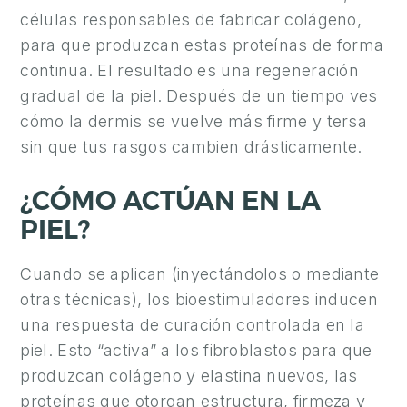
Y
células responsables de fabricar colágeno,
C
para que produzcan estas proteínas de forma
I
continua. El resultado es una regeneración
R
gradual de la piel. Después de un tiempo ves
U
cómo la dermis se vuelve más firme y tersa
G
sin que tus rasgos cambien drásticamente.
Í
A
¿CÓMO ACTÚAN EN LA
M
PIEL?
A
S
Cuando se aplican (inyectándolos o mediante
C
otras técnicas), los bioestimuladores inducen
U
una respuesta de curación controlada en la
L
piel. Esto “activa” a los fibroblastos para que
I
produzcan colágeno y elastina nuevos, las
N
proteínas que otorgan estructura, firmeza y