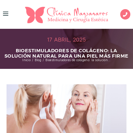
I
N
I
17 ABRIL, 2025
C
BIOESTIMULADORES DE COLÁGENO: LA
I
SOLUCIÓN NATURAL PARA UNA PIEL MÁS FIRME
Inicio
Blog
Bioestimuladores de colágeno: la solución...
O
M
E
D
I
C
I
N