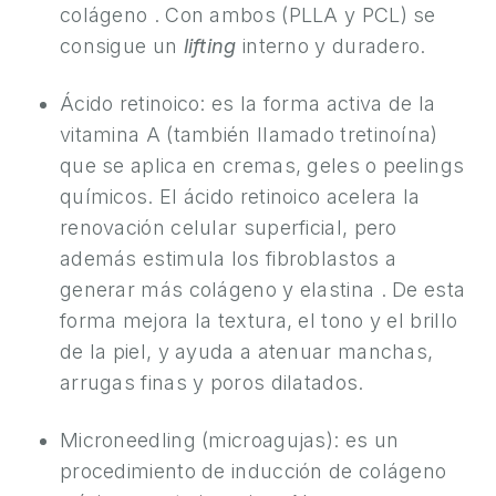
O
colágeno . Con ambos (PLLA y PCL) se
N
consigue un
lifting
interno y duradero.
Ó
Ácido retinoico: es la forma activa de la
C
E
vitamina A (también llamado tretinoína)
N
que se aplica en cremas, geles o peelings
O
químicos. El ácido retinoico acelera la
S
renovación celular superficial, pero
además estimula los fibroblastos a
R
generar más colágeno y elastina . De esta
E
forma mejora la textura, el tono y el brillo
S
de la piel, y ayuda a atenuar manchas,
U
arrugas finas y poros dilatados.
L
T
Microneedling (microagujas): es un
A
procedimiento de inducción de colágeno
D