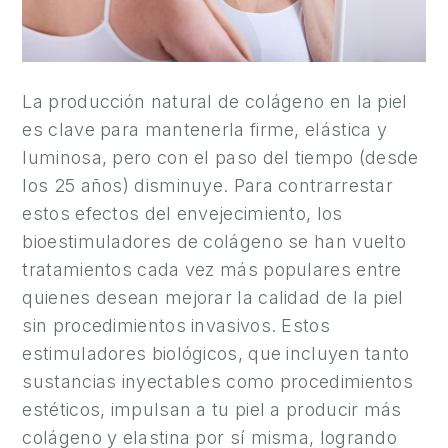
A
E
S
T
La producción natural de colágeno en la piel
É
es clave para mantenerla firme, elástica y
T
luminosa, pero con el paso del tiempo (desde
I
los 25 años) disminuye. Para contrarrestar
C
estos efectos del envejecimiento, los
A
bioestimuladores de colágeno se han vuelto
C
tratamientos cada vez más populares entre
I
quienes desean mejorar la calidad de la piel
R
sin procedimientos invasivos. Estos
U
estimuladores biológicos, que incluyen tanto
G
sustancias inyectables como procedimientos
Í
estéticos, impulsan a tu piel a producir más
A
colágeno y elastina por sí misma, logrando