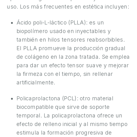
S
uso. Los más frecuentes en estética incluyen:
A
L
Ácido poli-L-láctico (PLLA): es un
U
biopolímero usado en inyectables y
D
también en hilos tensores reabsorbibles.
Y
El PLLA promueve la producción gradual
B
de colágeno en la zona tratada. Se emplea
I
para dar un efecto tensor suave y mejorar
E
la firmeza con el tiempo, sin rellenar
N
artificialmente.
E
S
Policaprolactona (PCL): otro material
T
biocompatible que sirve de soporte
A
temporal. La policaprolactona ofrece un
R
efecto de relleno inicial y al mismo tiempo
estimula la formación progresiva de
C