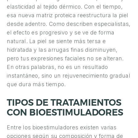
A
elasticidad al tejido dérmico. Con el tiempo,
esa nueva matriz proteica reestructura la piel
M
desde adentro. Como describen especialistas,
E
el efecto es progresivo y se ve de forma
D
I
natural. La piel se siente más tersa e
C
hidratada y las arrugas finas disminuyen,
I
pero tus expresiones faciales no se alteran.
N
En otras palabras, no es un resultado
A
instantáneo, sino un rejuvenecimiento gradual
Í
que dura más tiempo.
N
T
TIPOS DE TRATAMIENTOS
I
CON BIOESTIMULADORES
M
A
Entre los bioestimuladores existen varias
opciones según su composición y forma de