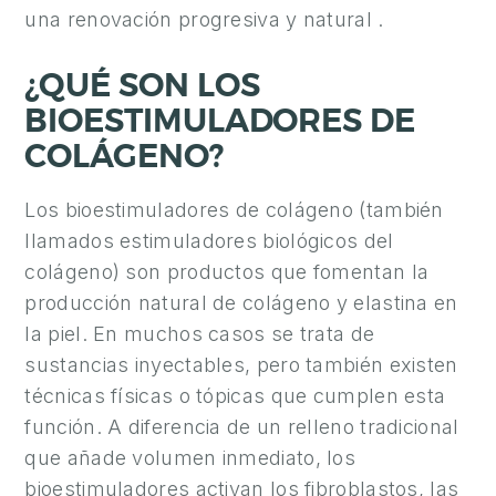
E
una renovación progresiva y natural .
S
T
¿QUÉ SON LOS
É
BIOESTIMULADORES DE
T
COLÁGENO?
I
C
Los bioestimuladores de colágeno (también
A
llamados estimuladores biológicos del
colágeno) son productos que fomentan la
E
producción natural de colágeno y elastina en
S
la piel. En muchos casos se trata de
T
sustancias inyectables, pero también existen
É
T
técnicas físicas o tópicas que cumplen esta
I
función. A diferencia de un relleno tradicional
C
que añade volumen inmediato, los
A
bioestimuladores activan los fibroblastos, las