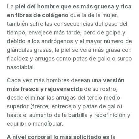
La
piel del hombre que es más gruesa y rica
O
S
en fibras de colágeno
que la de la mujer,
también sufre las consecuencias del paso del
9
tiempo, envejece más tarde, pero de golpe y
6
debido a los andrógenos y el mayor número de
5
glándulas grasas, la piel se verá más grasa con
2
flacidez y arrugas como patas de gallo o surco
2
nasolabial.
7
Cada vez más hombres desean una
versión
3
más fresca y rejuvenecida
de su rostro,
3
3
desde eliminar las arrugas del tercio medio
superior (frente, entrecejo y patas de gallo)
hasta el aumento de la barbilla y redefinición y
equilibrio mandíbular.
A nivel corporal lo más solicitado es
la