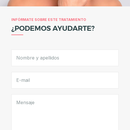
A
E
S
INFÓRMATE SOBRE ESTE TRATAMIENTO
T
¿PODEMOS AYUDARTE?
É
T
I
C
A
C
I
R
U
G
Í
A