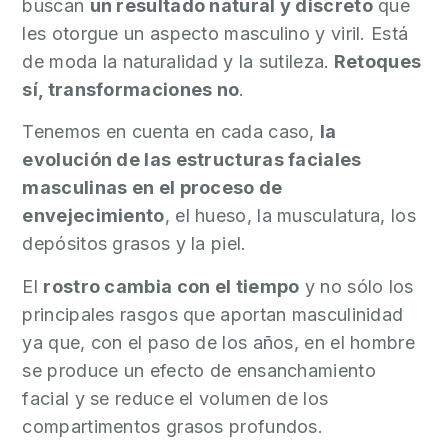
buscan
un resultado natural y discreto
que
O
les otorgue un aspecto masculino y viril. Está
N
de moda la naturalidad y la sutileza.
Retoques
Ó
sí, transformaciones no
.
C
E
Tenemos en cuenta en cada caso,
la
N
evolución de las estructuras faciales
O
masculinas en el proceso de
S
envejecimiento
, el hueso, la musculatura, los
depósitos grasos y la piel.
R
E
El
rostro cambia con el tiempo
y no sólo los
S
principales rasgos que aportan masculinidad
U
ya que, con el paso de los años, en el hombre
L
se produce un efecto de ensanchamiento
T
facial y se reduce el volumen de los
A
compartimentos grasos profundos.
D