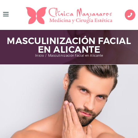
I
N
MASCULINIZACIÓN FACIAL
I
EN ALICANTE
C
Inicio
Masculinización facial en Alicante
I
O
M
E
D
I
C
I
N