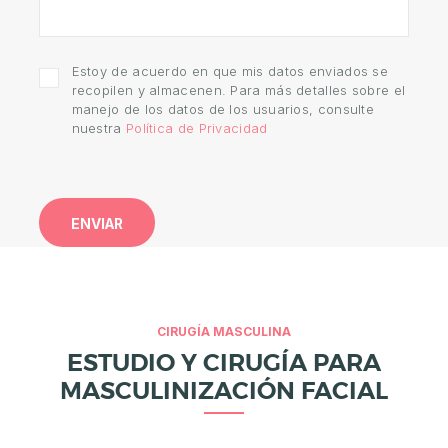
E
S
T
Estoy de acuerdo en que mis datos enviados se
É
recopilen y almacenen. Para más detalles sobre el
manejo de los datos de los usuarios, consulte
T
nuestra
Política de Privacidad
I
C
A
E
S
T
É
CIRUGÍA MASCULINA
T
ESTUDIO Y CIRUGÍA PARA
I
MASCULINIZACIÓN FACIAL
C
A