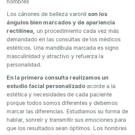
hombres
S
A
Los cánones de belleza varonil
son los
L
ángulos bien marcados y de apariencia
U
rectilínea,
un procedimiento cada vez más
D
demandado en las consultas de los médicos
Y
estéticos. Una mandíbula marcada es signo
B
masculinidad y atractivo y refuerza la
I
personalidad.
E
N
En la primera consulta realizamos un
E
estudio facial personalizado
acorde a la
S
estética y necesidades de cada paciente
T
porque todos somos diferentes y debemos
A
marcar las diferencias. Estudiamos su forma de
R
hablar, sonreír y transmitir sus emociones para
que los resultados sean óptimos. Los hombres
C