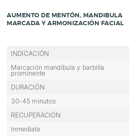
Y
C
AUMENTO DE MENTÓN, MANDIBULA
I
MARCADA Y ARMONIZACIÓN FACIAL
R
U
G
INDICACIÓN
Í
A
Marcación mandíbula y barbilla
M
prominente
A
DURACIÓN
S
C
30-45 minutos
U
L
RECUPERACIÓN
I
N
Inmediata