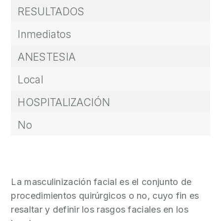
A
RESULTADOS
M
Inmediatos
E
D
ANESTESIA
I
Local
C
I
HOSPITALIZACIÓN
N
A
No
Í
N
T
I
La masculinización facial es el conjunto de
M
procedimientos quirúrgicos o no, cuyo fin es
A
resaltar y definir los rasgos faciales en los