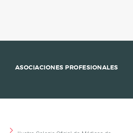
A
M
E
D
I
C
I
N
ASOCIACIONES PROFESIONALES
A
Í
N
T
I
M
A