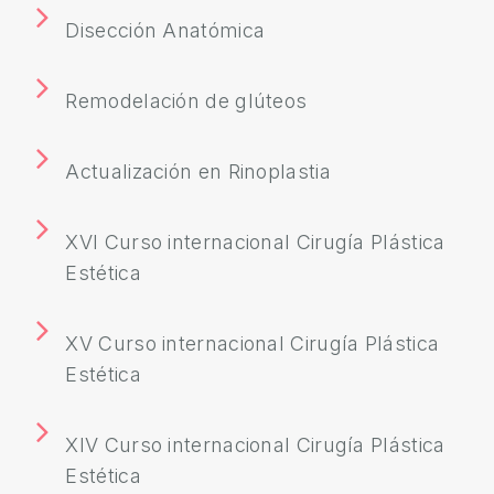
Y
Disección Anatómica
C
I
Remodelación de glúteos
R
U
G
Actualización en Rinoplastia
Í
A
XVI Curso internacional Cirugía Plástica
M
Estética
A
S
XV Curso internacional Cirugía Plástica
C
Estética
U
L
I
XIV Curso internacional Cirugía Plástica
N
Estética