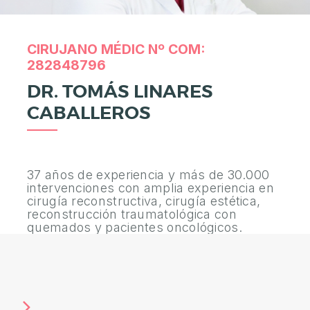
A
E
S
CIRUJANO MÉDIC Nº COM:
T
282848796
É
DR. TOMÁS LINARES
T
CABALLEROS
I
C
A
37 años de experiencia y más de 30.000
C
intervenciones con amplia experiencia en
cirugía reconstructiva, cirugía estética,
I
reconstrucción traumatológica con
R
quemados y pacientes oncológicos.
U
G
Í
A