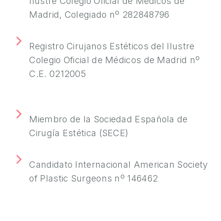
Ilustre Colegio Oficial de Médicos de
S
Madrid, Colegiado nº 282848796
A
L
U
Registro Cirujanos Estéticos del Ilustre
D
Colegio Oficial de Médicos de Madrid nº
Y
C.E. 0212005
B
I
E
Miembro de la Sociedad Española de
N
Cirugía Estética (SECE)
E
S
T
Candidato Internacional American Society
A
of Plastic Surgeons nº 146462
R
C