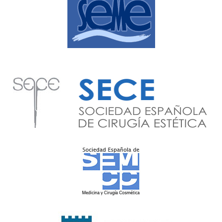
O
S
9
6
5
2
2
7
3
3
3