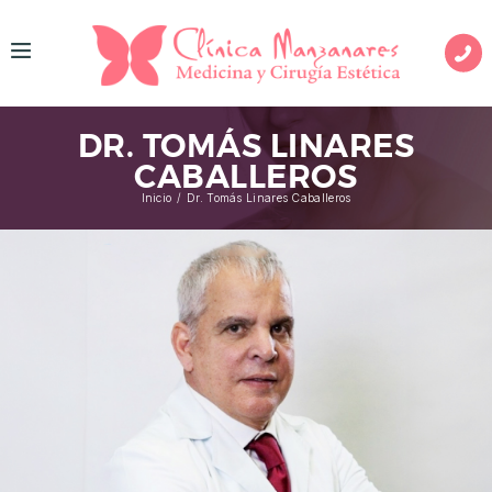
I
N
DR. TOMÁS LINARES
I
CABALLEROS
C
Inicio
Dr. Tomás Linares Caballeros
I
O
M
E
D
I
C
I
N