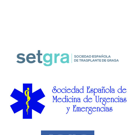
O
N
Ó
C
E
N
O
S
R
E
S
U
L
T
A
D