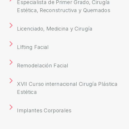
Especialista de Primer Grado, Cirugía
E
Estética, Reconstructiva y Quemados
S
T
É
Licenciado, Medicina y Cirugía
T
I
LIfting Facial
C
A
Remodelación Facial
E
S
XVII Curso internacional Cirugía Plástica
T
Estética
É
T
Implantes Corporales
I
C
A