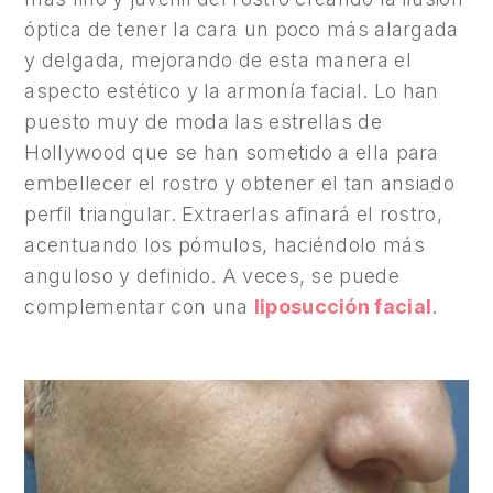
O
óptica de tener la cara un poco más alargada
S
y delgada, mejorando de esta manera el
aspecto estético y la armonía facial. Lo han
9
puesto muy de moda las estrellas de
6
Hollywood que se han sometido a ella para
5
embellecer el rostro y obtener el tan ansiado
2
perfil triangular. Extraerlas afinará el rostro,
2
acentuando los pómulos, haciéndolo más
7
anguloso y definido. A veces, se puede
3
complementar con una
liposucción facial
.
3
3