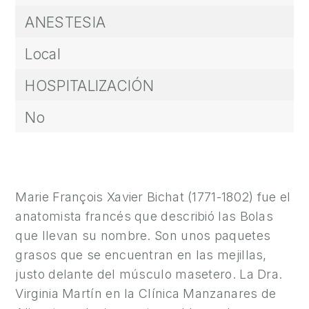
A
ANESTESIA
M
Local
E
D
HOSPITALIZACIÓN
I
C
No
I
N
A
Í
Marie François Xavier Bichat (1771-1802) fue el
N
anatomista francés que describió las Bolas
T
que llevan su nombre. Son unos paquetes
I
grasos que se encuentran en las mejillas,
M
justo delante del músculo masetero. La Dra.
A
Virginia Martín en la Clínica Manzanares de