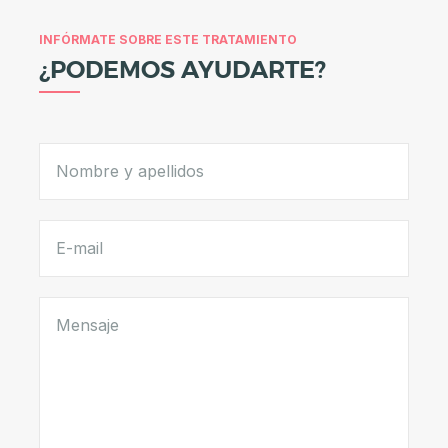
A
E
INFÓRMATE SOBRE ESTE TRATAMIENTO
S
¿PODEMOS AYUDARTE?
T
É
T
I
C
A
C
I
R
U
G
Í
A