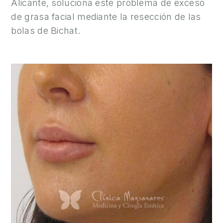
Alicante, soluciona este problema de exceso
S
A
de grasa facial mediante la resección de las
L
bolas de Bichat.
U
D
Y
B
I
E
N
E
S
T
A
R
C