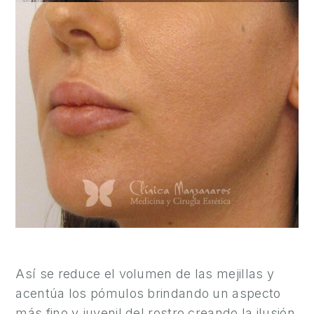
O
N
Ó
C
E
N
O
S
R
E
S
U
L
T
Así se reduce el volumen de las mejillas y
A
acentúa los pómulos brindando un aspecto
D
más fino y juvenil del rostro creando la ilusión