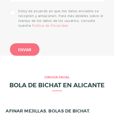
E
S
Estoy de acuerdo en que mis datos enviados se
T
recopilen y almacenen. Para más detalles sobre el
manejo de los datos de los usuarios, consulte
É
nuestra
Política de Privacidad
T
I
C
A
E
S
T
CIRUGÍA FACIAL
BOLA DE BICHAT EN ALICANTE
É
T
I
C
AFINAR MEJILLAS. BOLAS DE BICHAT.
A