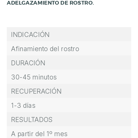
ADELGAZAMIENTO DE ROSTRO.
Y
C
I
R
INDICACIÓN
U
G
Afinamiento del rostro
Í
DURACIÓN
A
M
30-45 minutos
A
S
RECUPERACIÓN
C
1-3 días
U
L
RESULTADOS
I
N
A partir del 1º mes