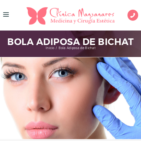
I
N
BOLA ADIPOSA DE BICHAT
I
Inicio
Bola Adiposa de Bichat
C
I
O
M
E
D
I
C
I
N