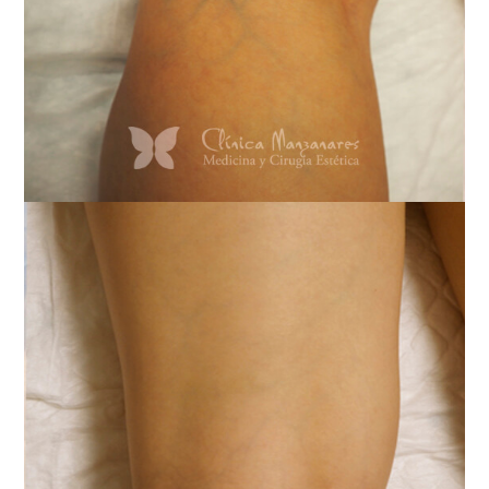
O
S
9
6
5
2
2
7
3
3
3