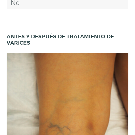
No
O
N
Ó
C
ANTES Y DESPUÉS DE TRATAMIENTO DE
E
VARICES
N
O
S
R
E
S
U
L
T
A
D