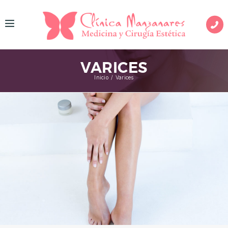
I
N
VARICES
I
Inicio
Varices
C
I
O
M
E
D
I
C
I
N