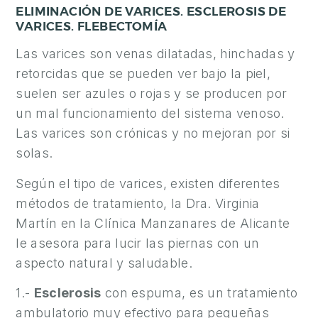
ELIMINACIÓN DE VARICES. ESCLEROSIS DE
Y
VARICES. FLEBECTOMÍA
C
I
Las varices son venas dilatadas, hinchadas y
R
retorcidas que se pueden ver bajo la piel,
U
suelen ser azules o rojas y se producen por
G
un mal funcionamiento del sistema venoso.
Í
Las varices son crónicas y no mejoran por si
A
solas.
M
Según el tipo de varices, existen diferentes
A
métodos de tratamiento, la Dra. Virginia
S
Martín en la Clínica Manzanares de Alicante
C
U
le asesora para lucir las piernas con un
L
aspecto natural y saludable.
I
1.-
Esclerosis
con espuma, es un tratamiento
N
ambulatorio muy efectivo para pequeñas