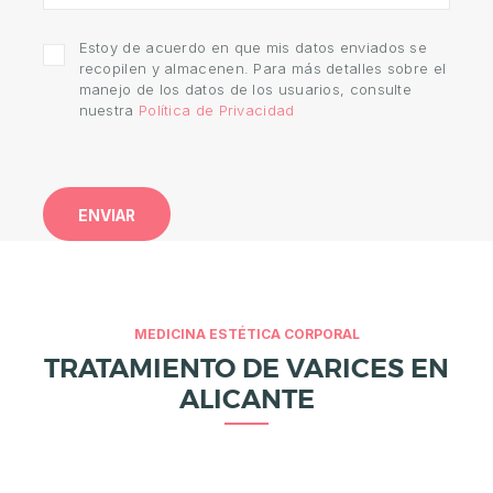
E
S
Estoy de acuerdo en que mis datos enviados se
T
recopilen y almacenen. Para más detalles sobre el
manejo de los datos de los usuarios, consulte
É
nuestra
Política de Privacidad
T
I
C
A
E
S
T
MEDICINA ESTÉTICA CORPORAL
TRATAMIENTO DE VARICES EN
É
T
ALICANTE
I
C
A