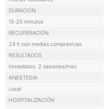
S
A
DURACIÓN
L
U
15-20 minutos
D
RECUPERACIÓN
Y
B
24 h con medias compresivas
I
E
RESULTADOS
N
Inmediatos. 2 sesiones/mes
E
S
ANESTESIA
T
A
Local
R
HOSPITALIZACIÓN
C