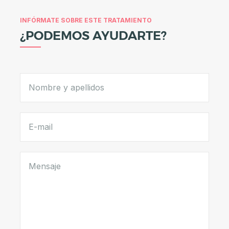
A
E
INFÓRMATE SOBRE ESTE TRATAMIENTO
S
¿PODEMOS AYUDARTE?
T
É
T
I
C
A
C
I
R
U
G
Í
A