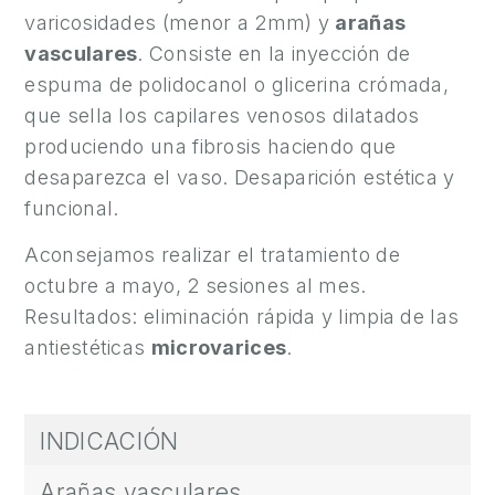
A
varicosidades (menor a 2mm) y
arañas
vasculares
. Consiste en la inyección de
M
espuma de polidocanol o glicerina crómada,
E
que sella los capilares venosos dilatados
D
produciendo una fibrosis haciendo que
I
C
desaparezca el vaso. Desaparición estética y
I
funcional.
N
Aconsejamos realizar el tratamiento de
A
octubre a mayo, 2 sesiones al mes.
Í
Resultados: eliminación rápida y limpia de las
N
antiestéticas
microvarices
.
T
I
M
INDICACIÓN
A
Arañas vasculares