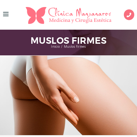
I
N
MUSLOS FIRMES
I
Inicio
Muslos firmes
C
I
O
M
E
D
I
C
I
N