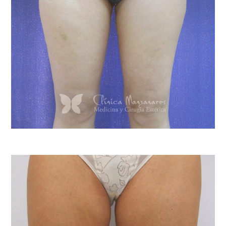
O
N
Ó
C
E
N
O
S
R
E
S
U
L
T
A
D