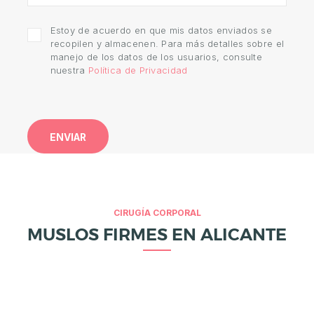
E
S
Estoy de acuerdo en que mis datos enviados se
T
recopilen y almacenen. Para más detalles sobre el
manejo de los datos de los usuarios, consulte
É
nuestra
Política de Privacidad
T
I
C
A
E
S
T
CIRUGÍA CORPORAL
MUSLOS FIRMES EN ALICANTE
É
T
I
C
A