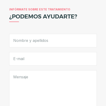
A
E
INFÓRMATE SOBRE ESTE TRATAMIENTO
S
¿PODEMOS AYUDARTE?
T
É
T
I
C
A
C
I
R
U
G
Í
A