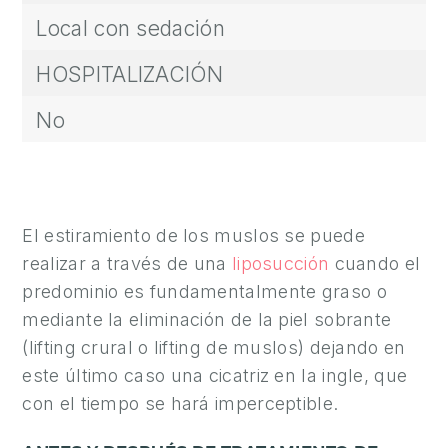
A
Local con sedación
M
HOSPITALIZACIÓN
E
D
No
I
C
I
N
El estiramiento de los muslos se puede
A
realizar a través de una
liposucción
cuando el
Í
predominio es fundamentalmente graso o
N
mediante la eliminación de la piel sobrante
T
(lifting crural o lifting de muslos) dejando en
I
este último caso una cicatriz en la ingle, que
M
A
con el tiempo se hará imperceptible.