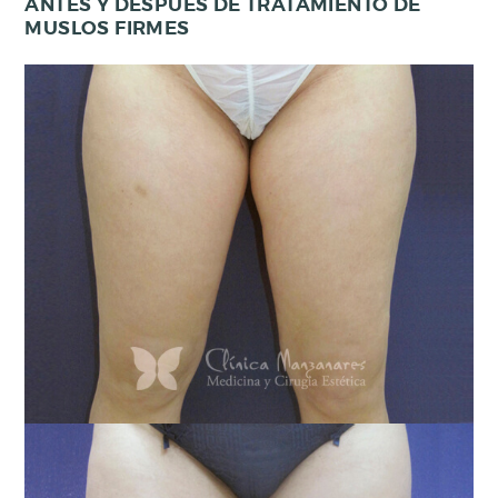
ANTES Y DESPUÉS DE TRATAMIENTO DE
S
MUSLOS FIRMES
A
L
U
D
Y
B
I
E
N
E
S
T
A
R
C