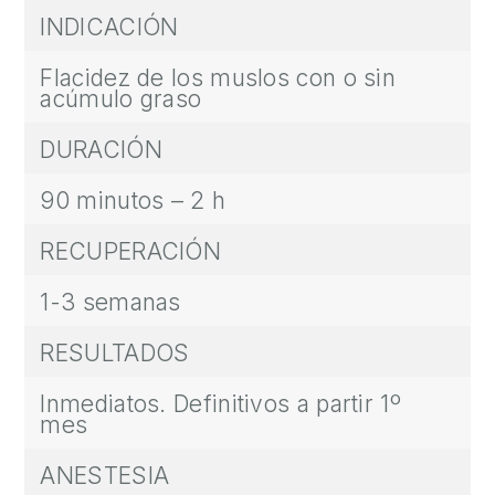
Y
INDICACIÓN
C
Flacidez de los muslos con o sin
I
acúmulo graso
R
U
DURACIÓN
G
90 minutos – 2 h
Í
A
RECUPERACIÓN
M
A
1-3 semanas
S
C
RESULTADOS
U
Inmediatos. Definitivos a partir 1º
L
mes
I
N
ANESTESIA