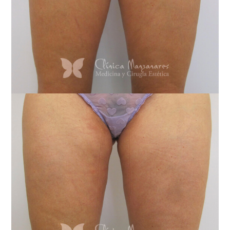
O
S
9
6
5
2
2
7
3
3
3