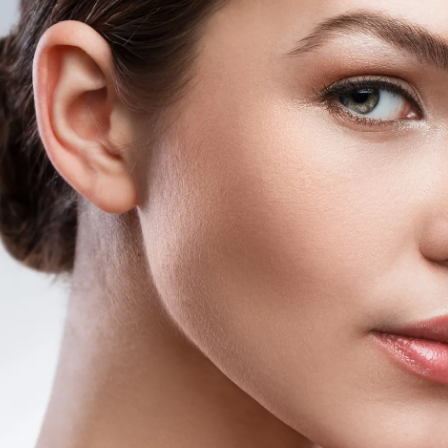
I
N
A
E
S
T
É
T
I
C
A
C
I