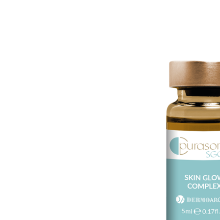
L
U
D
Y
B
I
E
N
E
S
T
A
R