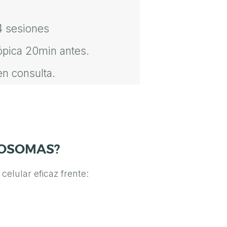
4 sesiones
ópica 20min antes.
en consulta.
XOSOMAS?
elular eficaz frente: