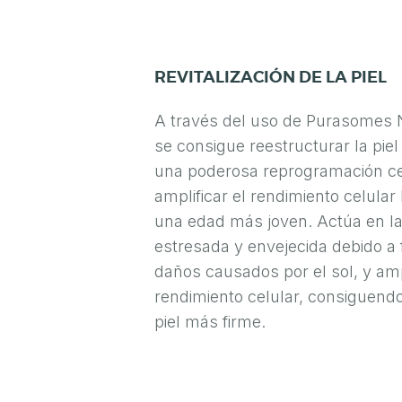
I
C
REVITALIZACIÓN DE LA PIEL
I
N
A través del uso de Purasomes
A
se consigue reestructurar la pi
Í
una poderosa reprogramación ce
N
amplificar el rendimiento celular
T
una edad más joven. Actúa en la
estresada y envejecida debido a 
I
daños causados por el sol, y amp
M
rendimiento celular, consiguendo
A
piel más firme.
S
A