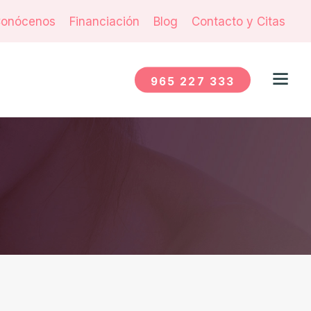
onócenos
Financiación
Blog
Contacto y Citas
965 227 333