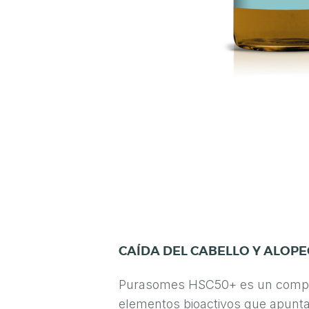
C
O
N
Ó
C
E
N
O
S
R
E
CAÍDA DEL CABELLO Y ALOPE
S
Purasomes HSC50+ es un compu
U
elementos bioactivos que apunta