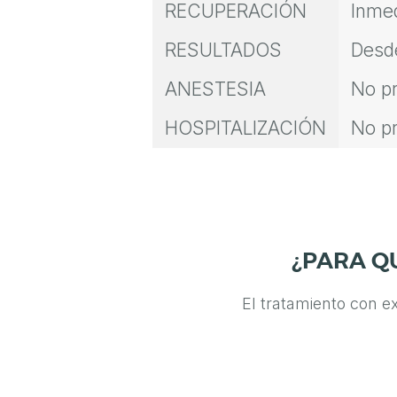
RECUPERACIÓN
Inmed
A
RESULTADOS
Desde
M
A
ANESTESIA
No pr
S
HOSPITALIZACIÓN
No pr
C
U
L
I
N
¿PARA Q
A
El tratamiento con e
M
E
D