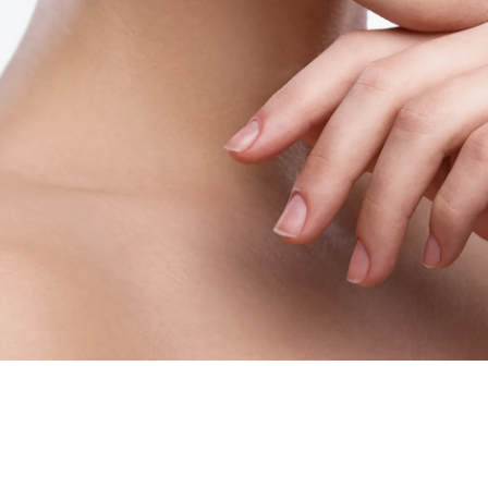
R
U
G
Í
A
E
S
T
É
T
I
C
A
E