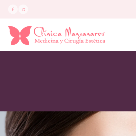
I
N
I
C
I
O
M
E
D
I
C