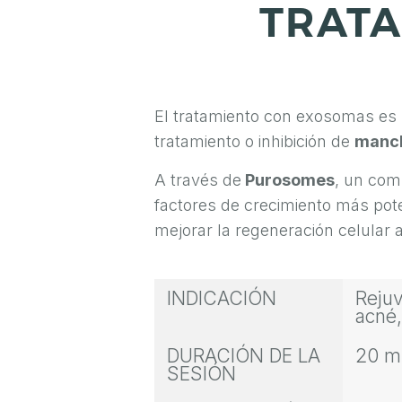
TRAT
S
T
É
T
El tratamiento con exosomas es u
I
tratamiento o inhibición de
manc
C
A través de
Purosomes
, un com
A
factores de crecimiento más pote
Y
mejorar la regeneración celular 
C
I
INDICACIÓN
Rejuv
R
acné,
U
DURACIÓN DE LA
20 m
G
SESIÓN
Í